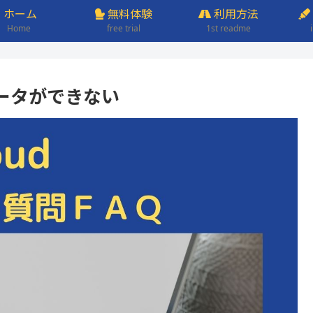
ホーム
無料体験
利用方法
Home
free trial
1st readme
ータができない