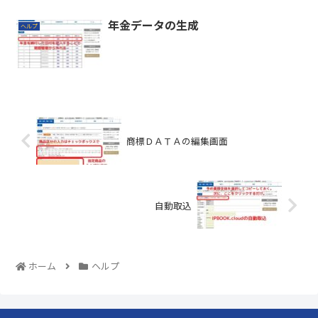
年金データの生成
ヘルプ
商標ＤＡＴＡの編集画面
自動取込
ホーム
ヘルプ