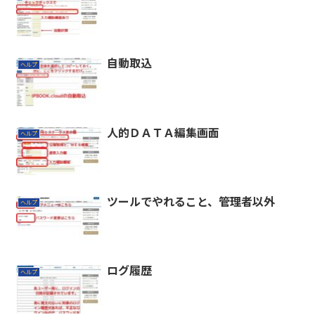
自動取込
ヘルプ
人的ＤＡＴＡ編集画面
ヘルプ
ツールでやれること、管理者以外
ヘルプ
ログ履歴
ヘルプ